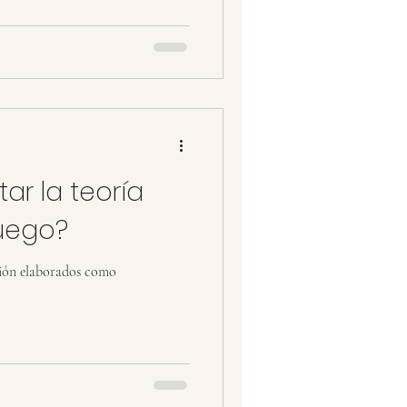
r la teoría
juego?
 como