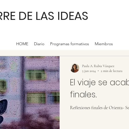
RRE DE LAS IDEAS
HOME
Diario
Programas formativos
Miembros
Paula A. Rubia Vázquez
5 jun 2024
2 min de lectura
El viaje se aca
finales.
Reflexiones finales de Orienta- Se