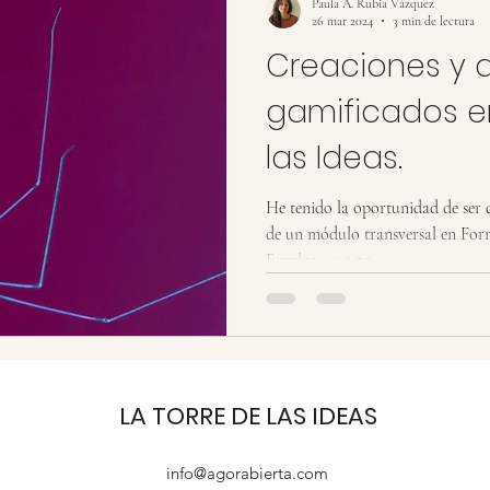
Paula A. Rubia Vázquez
26 mar 2024
3 min de lectura
Creaciones y 
gamificados en
las Ideas.
He tenido la oportunidad de ser
de un módulo transversal en For
Empleo, que no...
LA TORRE DE LAS IDEAS
info@agorabierta.com