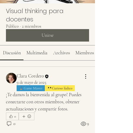
Visual thinking para
docentes
Público
·
2 miembros
Unirse
Discusión
Multimedia
Archivos
Miembros
Clara Cordero
9 de mayo de 2025
Game Máster
Curioso lúdico
¡Te damos la bienvenida al grupo! Puedes 
conectarte con otros miembros, obtener 
actualizaciones y compartir fotos.
0
0
9