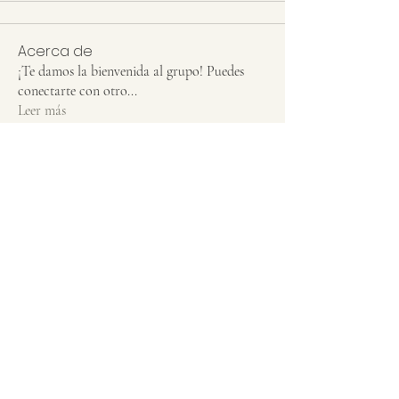
Acerca de
¡Te damos la bienvenida al grupo! Puedes
conectarte con otro
...
Leer más
Miembros
Miriam Vera
Seguir
Visual Thinker
Clara Cordero
Seguir
Game Máster
Curioso lúdico
Ver todos los miembros (2)
LA TORRE DE LAS IDEAS