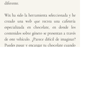
diferente. 
Wix ha sido la herramienta seleccionada y he 
creado una web que recrea una cafetería 
especializada en chocolate, en donde los 
contenidos sobre género se presentan a través 
de este vehículo. ¿Parece difícil de imaginar? 
Puedes pasar y encargar tu chocolate cuando 
quieras: 
https://prubiav.wixsite.com/cafeter
Es un material sin terminar. Está aún en fase 
de desarrollo pero ya es posible disfrutarlo, 
tienes videoteca, biblioteca  y ludoteca, y 
estoy segura de que acabarás saboreando una 
barrita de chocolate o una madalena antes de 
salir de la web. La idea es crear los foros, 
dinamizar el blog y darle vida a esta 