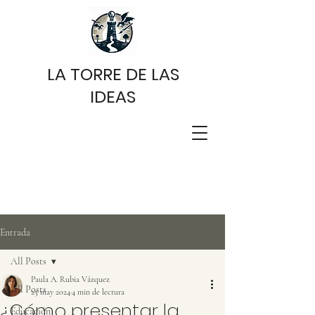
LA TORRE DE LAS
IDEAS
Entrada
All Posts
Paula A. Rubia Vázquez
All Posts
25 may 2024
4 min de lectura
¿Cómo presentar la
Educación