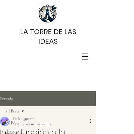
LA TORRE DE LAS
IDEAS
Entrada
All Posts
Paula Quintero
All Posts
21 feb 2025
1 min de lectura
Introducción a la
Educación