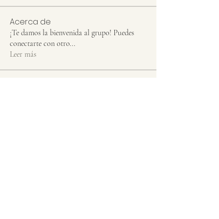
Acerca de
¡Te damos la bienvenida al grupo! Puedes
conectarte con otro
...
Leer más
Miembros
azucenafj76
Seguir
azucenafj76
Lector perceptivo
Miriam Vera
Seguir
Visual Thinker
Clara Cordero
Seguir
Game Máster
Curioso lúdico
Ver todos los miembros (3)
LA TORRE DE LAS IDEAS