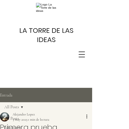
LA TORRE DE LAS
IDEAS
Entrada
All Posts
Alejandro Lopez
All Posts
5 may 2025
1 min de lectura
Primera prueba
Educación